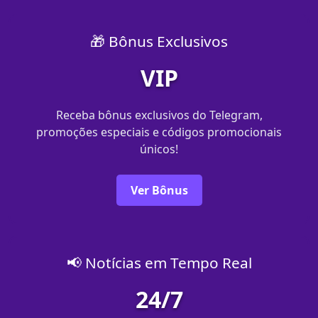
🎁 Bônus Exclusivos
VIP
Receba bônus exclusivos do Telegram,
promoções especiais e códigos promocionais
únicos!
Ver Bônus
📢 Notícias em Tempo Real
24/7