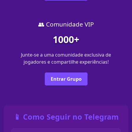
👥 Comunidade VIP
1000+
Junte-se a uma comunidade exclusiva de
jogadores e compartilhe experiências!
Entrar Grupo
📱 Como Seguir no Telegram