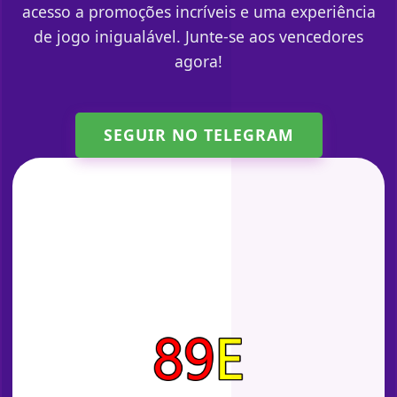
acesso a promoções incríveis e uma experiência
de jogo inigualável. Junte-se aos vencedores
agora!
SEGUIR NO TELEGRAM