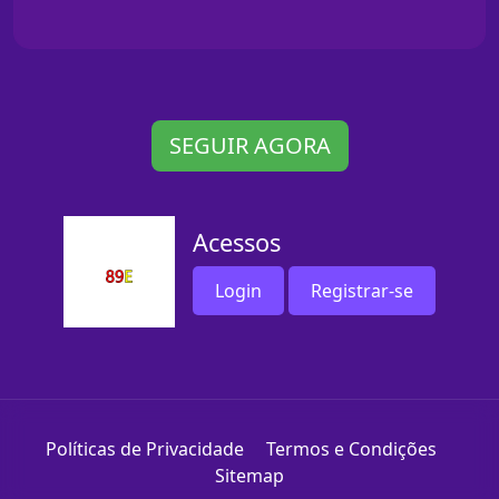
SEGUIR AGORA
Acessos
Login
Registrar-se
Políticas de Privacidade
Termos e Condições
Sitemap