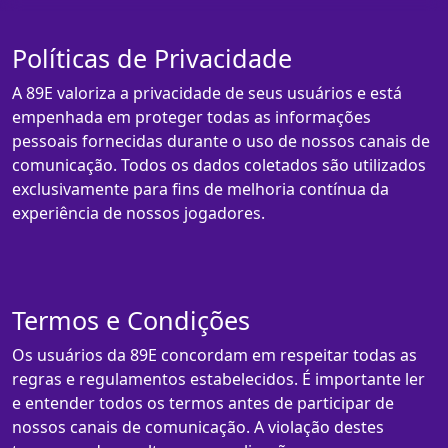
Políticas de Privacidade
A 89E valoriza a privacidade de seus usuários e está
empenhada em proteger todas as informações
pessoais fornecidas durante o uso de nossos canais de
comunicação. Todos os dados coletados são utilizados
exclusivamente para fins de melhoria contínua da
experiência de nossos jogadores.
Termos e Condições
Os usuários da 89E concordam em respeitar todas as
regras e regulamentos estabelecidos. É importante ler
e entender todos os termos antes de participar de
nossos canais de comunicação. A violação destes