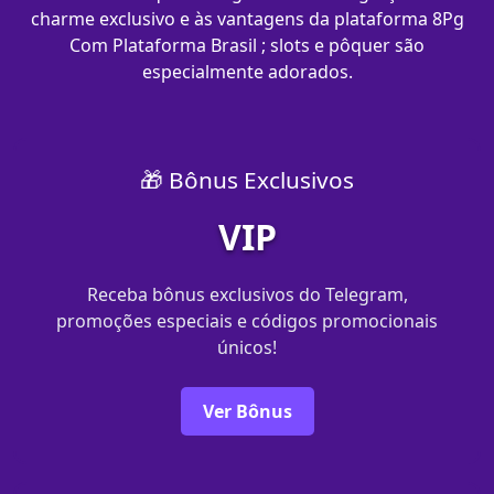
charme exclusivo e às vantagens da plataforma 8Pg
Com Plataforma Brasil ; slots e pôquer são
especialmente adorados.
🎁 Bônus Exclusivos
VIP
Receba bônus exclusivos do Telegram,
promoções especiais e códigos promocionais
únicos!
Ver Bônus