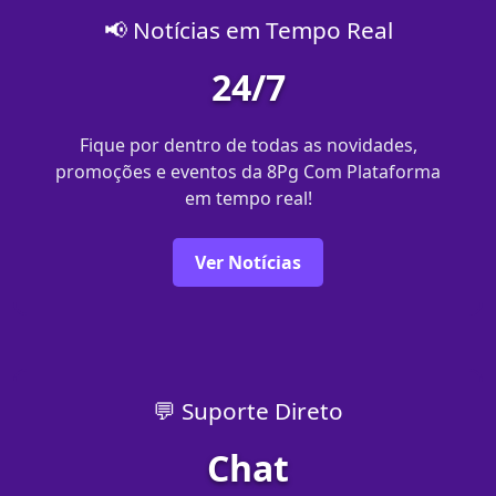
📢 Notícias em Tempo Real
24/7
Fique por dentro de todas as novidades,
promoções e eventos da 8Pg Com Plataforma
em tempo real!
Ver Notícias
💬 Suporte Direto
Chat