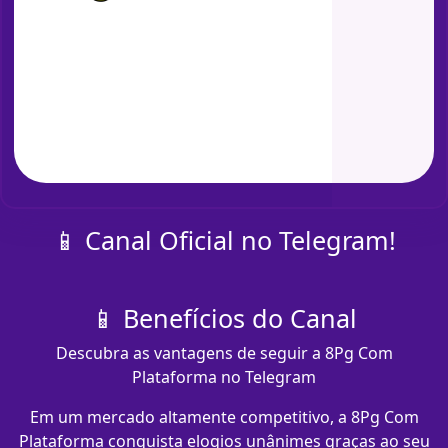
📱 Canal Oficial no Telegram!
📱 Benefícios do Canal
Descubra as vantagens de seguir a 8Pg Com
Plataforma no Telegram
Em um mercado altamente competitivo, a 8Pg Com
Plataforma conquista elogios unânimes graças ao seu