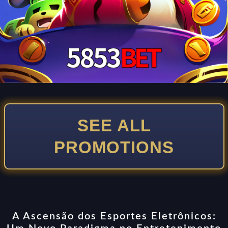
SEE ALL
PROMOTIONS
A Ascensão dos Esportes Eletrônicos: